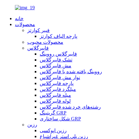
خانه
محصولات
فیبر کوارتز
پارچه الیاف کوارتز
محصولات محبوب
فایبرگلاس
فایبرگلاس رووینگ
تشک فایبرگلاس
مش فایبرگلاس
رووینگ بافته شده با فایبرگلاس
نوار مش فایبرگلاس
پارچه فایبرگلاس
میلگرد فایبرگلاس
میله فایبرگلاس
لوله فایبرگلاس
رشته‌های خرد شده فایبرگلاس
گریتینگ GRP
شکل ساختاری GRP
رزین
رزین اپوکسی
رزین پلی استر غیراشباع