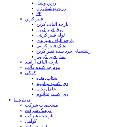
رزین وینیل
رزین پوشش ژل
PP
فیبر کربن
پارچه الیاف کربن
ورق فیبر کربن
لوله فیبر کربنی
پارچه الیاف هیبریدی
تشک فیبر کربنی
رشته‌های خرد شده فیبر کربن
مش فیبر کربنی
پارچه الیاف آرامید
موم جداکننده قالب
کمکی
شتاب‌دهنده
دی اکسید تیتانیوم
عامل پخت
دی اکسید تیتانیوم
درباره ما
مشخصات شرکت
فرهنگ شرکت
تاریخچه شرکت
گواهی
نمایش شرکت