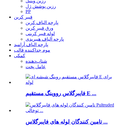
رزین وینیل
رزین پوشش ژل
PP
فیبر کربن
پارچه الیاف کربن
ورق فیبر کربن
لوله فیبر کربنی
پارچه الیاف هیبریدی
پارچه الیاف آرامید
موم جداکننده قالب
کمکی
شتاب‌دهنده
عامل پخت
فایبرگلاس رووینگ مستقیم E ...
تامین کنندگان لوله های فایبرگلاس ...