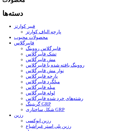
محصولات
دسته‌ها
فیبر کوارتز
پارچه الیاف کوارتز
محصولات محبوب
فایبرگلاس
فایبرگلاس رووینگ
تشک فایبرگلاس
مش فایبرگلاس
رووینگ بافته شده با فایبرگلاس
نوار مش فایبرگلاس
پارچه فایبرگلاس
میلگرد فایبرگلاس
میله فایبرگلاس
لوله فایبرگلاس
رشته‌های خرد شده فایبرگلاس
گریتینگ GRP
شکل ساختاری GRP
رزین
رزین اپوکسی
رزین پلی استر غیراشباع