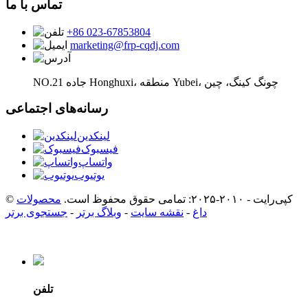
تماس با ما
‎+86 023-67853804‎
marketing@frp-cqdj.com
NO.21 جاده Honghuxi، منطقه Yubei، چونگ کینگ، چین
رسانه‌های اجتماعی
لینکدین
فیسبوک
واتساپ
یوتیوب
© کپی‌رایت - ۲۰۱۰-۲۰۲۵: تمامی حقوق محفوظ است.
محصولات
داغ
-
نقشه سایت
-
وبلاگ برتر
-
جستجوی برتر
تلفن