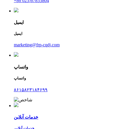
‎+86 023-67853804‎
ایمیل
ایمیل
marketing@frp-cqdj.com
واتساپ
واتساپ
۸۶۱۵۸۲۳۱۸۴۶۹۹
خدمات آنلاین
خدمات آنلاین