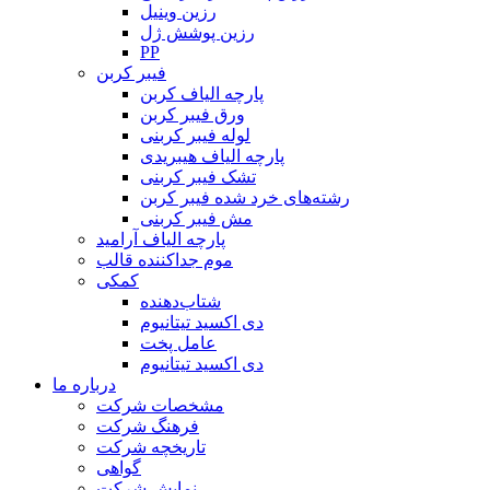
رزین وینیل
رزین پوشش ژل
PP
فیبر کربن
پارچه الیاف کربن
ورق فیبر کربن
لوله فیبر کربنی
پارچه الیاف هیبریدی
تشک فیبر کربنی
رشته‌های خرد شده فیبر کربن
مش فیبر کربنی
پارچه الیاف آرامید
موم جداکننده قالب
کمکی
شتاب‌دهنده
دی اکسید تیتانیوم
عامل پخت
دی اکسید تیتانیوم
درباره ما
مشخصات شرکت
فرهنگ شرکت
تاریخچه شرکت
گواهی
نمایش شرکت