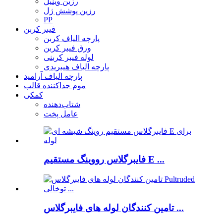
رزین وینیل
رزین پوشش ژل
PP
فیبر کربن
پارچه الیاف کربن
ورق فیبر کربن
لوله فیبر کربنی
پارچه الیاف هیبریدی
پارچه الیاف آرامید
موم جداکننده قالب
کمکی
شتاب‌دهنده
عامل پخت
فایبرگلاس رووینگ مستقیم E ...
تامین کنندگان لوله های فایبرگلاس ...