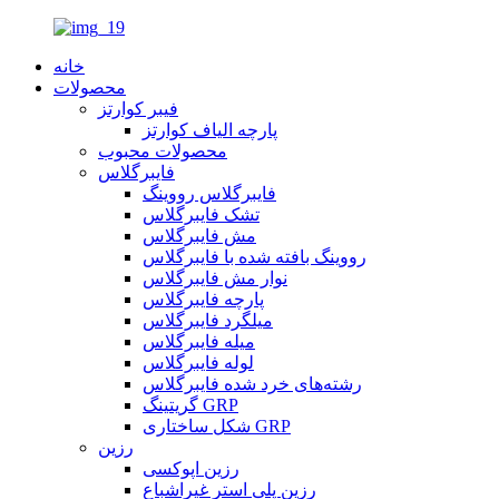
خانه
محصولات
فیبر کوارتز
پارچه الیاف کوارتز
محصولات محبوب
فایبرگلاس
فایبرگلاس رووینگ
تشک فایبرگلاس
مش فایبرگلاس
رووینگ بافته شده با فایبرگلاس
نوار مش فایبرگلاس
پارچه فایبرگلاس
میلگرد فایبرگلاس
میله فایبرگلاس
لوله فایبرگلاس
رشته‌های خرد شده فایبرگلاس
گریتینگ GRP
شکل ساختاری GRP
رزین
رزین اپوکسی
رزین پلی استر غیراشباع