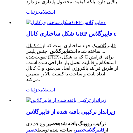
بالایی دارد، بلکه کیفیت محصول پایداری نیز دارد.
استعلام
جزئیات
شکل ساختاری کانال GRP فایبرگلاس c
کانال C فایبرگلاس
یک جزء ساختاری است که از
... ساخته شده است
فایبرگلاس
- جنس پلیمر
تقویت‌شده (FRP)، که به شکل C برای افزایش
استحکام و قابلیت تحمل بار طراحی شده است.
کانال C از طریق فرآیند پالتروژن ایجاد می‌شود و
ابعاد ثابت و ساخت با کیفیت بالا را تضمین
می‌کند.
استعلام
جزئیات
زیرانداز ترکیبی بافته شده از فایبرگلاس
ترکیب رووینگ بافته شده
نوع جدیدی
حصیر
از
فایبرگلاس
، ساخته شده توسط
حصیر
حصیر