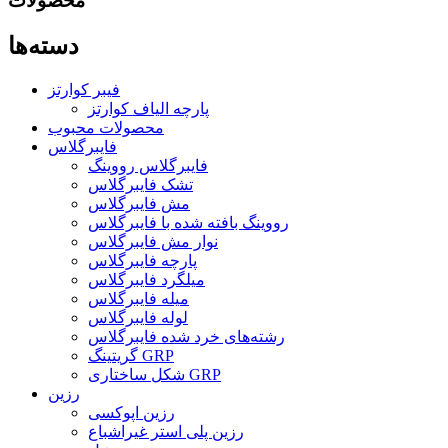
محصولات
دسته‌ها
فیبر کوارتز
پارچه الیاف کوارتز
محصولات محبوب
فایبرگلاس
فایبرگلاس رووینگ
تشک فایبرگلاس
مش فایبرگلاس
رووینگ بافته شده با فایبرگلاس
نوار مش فایبرگلاس
پارچه فایبرگلاس
میلگرد فایبرگلاس
میله فایبرگلاس
لوله فایبرگلاس
رشته‌های خرد شده فایبرگلاس
گریتینگ GRP
شکل ساختاری GRP
رزین
رزین اپوکسی
رزین پلی استر غیراشباع