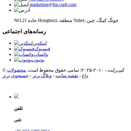
marketing@frp-cqdj.com
NO.21 جاده Honghuxi، منطقه Yubei، چونگ کینگ، چین
رسانه‌های اجتماعی
لینکدین
فیسبوک
واتساپ
یوتیوب
© کپی‌رایت - ۲۰۱۰-۲۰۲۵: تمامی حقوق محفوظ است.
محصولات
داغ
-
نقشه سایت
-
وبلاگ برتر
-
جستجوی برتر
تلفن
تلفن