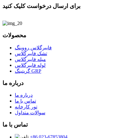
برای ارسال درخواست کلیک کنید
محصولات
فایبرگلاس رووینگ
تشک فایبرگلاس
میله فایبرگلاس
لوله فایبرگلاس
گریتینگ GRP
درباره ما
درباره ما
تماس با ما
تور کارخانه
سوالات متداول
تماس با ما
‎+86 023-67853804‎