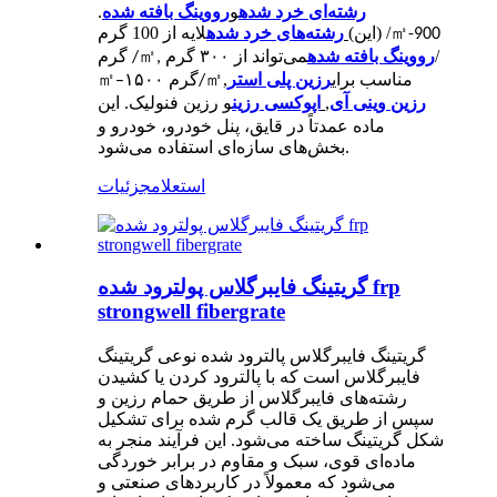
رشته‌ای خرد شده
و
رووینگ بافته شده
.
㎡
لایه از 100 گرم /
(این)
رشته‌های خرد شده
-900
می‌تواند از ۳۰۰ گرم/
رووینگ بافته شده
㎡
,
گرم /
رزین پلی استر
,
㎡
㎡
مناسب برای
–۱۵۰۰ گرم/
رزین وینی آی
,
اپوکسی
و رزین فنولیک. این
رزین
ماده عمدتاً در قایق، پنل خودرو، خودرو و
بخش‌های سازه‌ای استفاده می‌شود.
استعلام
جزئیات
گریتینگ فایبرگلاس پولترود شده frp
strongwell fibergrate
گریتینگ فایبرگلاس پالترود شده نوعی گریتینگ
فایبرگلاس است که با پالترود کردن یا کشیدن
رشته‌های فایبرگلاس از طریق حمام رزین و
سپس از طریق یک قالب گرم شده برای تشکیل
شکل گریتینگ ساخته می‌شود. این فرآیند منجر به
ماده‌ای قوی، سبک و مقاوم در برابر خوردگی
می‌شود که معمولاً در کاربردهای صنعتی و