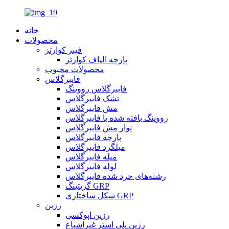
خانه
محصولات
فیبر کوارتز
پارچه الیاف کوارتز
محصولات محبوب
فایبرگلاس
فایبرگلاس رووینگ
تشک فایبرگلاس
مش فایبرگلاس
رووینگ بافته شده با فایبرگلاس
نوار مش فایبرگلاس
پارچه فایبرگلاس
میلگرد فایبرگلاس
میله فایبرگلاس
لوله فایبرگلاس
رشته‌های خرد شده فایبرگلاس
گریتینگ GRP
شکل ساختاری GRP
رزین
رزین اپوکسی
رزین پلی استر غیراشباع