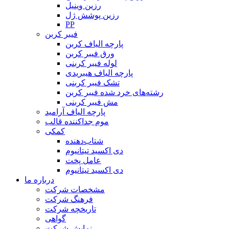
رزین وینیل
رزین پوشش ژل
PP
فیبر کربن
پارچه الیاف کربن
ورق فیبر کربن
لوله فیبر کربنی
پارچه الیاف هیبریدی
تشک فیبر کربنی
رشته‌های خرد شده فیبر کربن
مش فیبر کربنی
پارچه الیاف آرامید
موم جداکننده قالب
کمکی
شتاب‌دهنده
دی اکسید تیتانیوم
عامل پخت
دی اکسید تیتانیوم
درباره ما
مشخصات شرکت
فرهنگ شرکت
تاریخچه شرکت
گواهی
نمایش شرکت