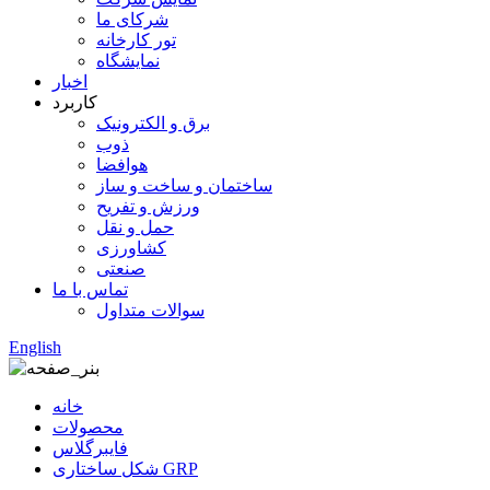
شرکای ما
تور کارخانه
نمایشگاه
اخبار
کاربرد
برق و الکترونیک
ذوب
هوافضا
ساختمان و ساخت و ساز
ورزش و تفریح
حمل و نقل
کشاورزی
صنعتی
تماس با ما
سوالات متداول
English
خانه
محصولات
فایبرگلاس
شکل ساختاری GRP