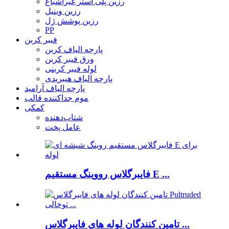
رزین پلی استر غیراشباع
رزین وینیل
رزین پوشش ژل
PP
فیبر کربن
پارچه الیاف کربن
ورق فیبر کربن
لوله فیبر کربنی
پارچه الیاف هیبریدی
پارچه الیاف آرامید
موم جداکننده قالب
کمکی
شتاب‌دهنده
عامل پخت
فایبرگلاس رووینگ مستقیم E ...
تامین کنندگان لوله های فایبرگلاس ...