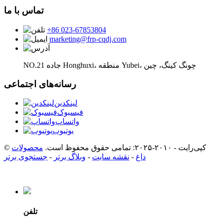
تماس با ما
‎+86 023-67853804‎
marketing@frp-cqdj.com
NO.21 جاده Honghuxi، منطقه Yubei، چونگ کینگ، چین
رسانه‌های اجتماعی
لینکدین
فیسبوک
واتساپ
یوتیوب
© کپی‌رایت - ۲۰۱۰-۲۰۲۵: تمامی حقوق محفوظ است.
محصولات
داغ
-
نقشه سایت
-
وبلاگ برتر
-
جستجوی برتر
تلفن