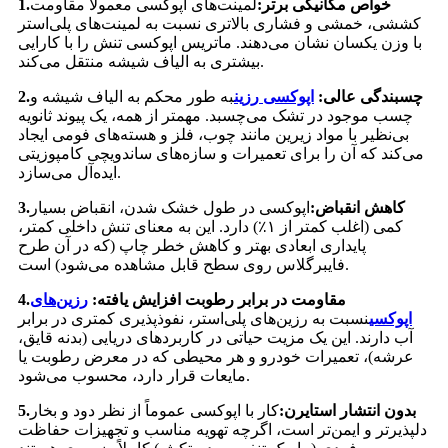
خواص مکانیکی برتر:
لمینت‌های اپوکسی معمولاً مقاومت
1.
کششی، خمشی و فشاری بالاتری نسبت به لمینت‌های پلی‌استر
با وزن یکسان نشان می‌دهند. ماتریس اپوکسی تنش را با کارایی
بیشتری به الیاف شیشه منتقل می‌کند.
چسبندگی عالی:
اپوکسی
رزین
به طور محکم به الیاف شیشه و
2.
چسب موجود در تشک می‌چسبد. مهمتر از همه، یک پیوند ثانویه
بی‌نظیر با مواد زیرین مانند چوب، فلز و هسته‌های فومی ایجاد
می‌کند که آن را برای تعمیرات و سازه‌های ساندویچی کامپوزیتی
ایده‌آل می‌سازد.
کاهش انقباض:
اپوکسی در طول خشک شدن، انقباض بسیار
3.
کمی (اغلب کمتر از ۱٪) دارد. این به معنای تنش داخلی کمتر،
پایداری ابعادی بهتر و کاهش خطر چاپ (که در آن طرح
فایبرگلاس روی سطح قابل مشاهده می‌شود) است.
مقاومت در برابر رطوبت افزایش یافته:
رزین‌های
4.
اپوکسی
نسبت به رزین‌های پلی‌استر، نفوذپذیری کمتری در برابر
آب دارند. این یک مزیت حیاتی در کاربردهای دریایی (بدنه قایق،
عرشه)، تعمیرات خودرو و هر محیطی که در معرض رطوبت یا
مایعات قرار دارد، محسوب می‌شود.
بدون انتشار استایرن:
کار با اپوکسی عموماً از نظر دود و بخار
5.
دلپذیرتر و ایمن‌تر است، اگرچه تهویه مناسب و تجهیزات حفاظت