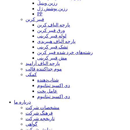
رزین وینیل
رزین پوشش ژل
PP
فیبر کربن
پارچه الیاف کربن
ورق فیبر کربن
لوله فیبر کربنی
پارچه الیاف هیبریدی
تشک فیبر کربنی
رشته‌های خرد شده فیبر کربن
مش فیبر کربنی
پارچه الیاف آرامید
موم جداکننده قالب
کمکی
شتاب‌دهنده
دی اکسید تیتانیوم
عامل پخت
دی اکسید تیتانیوم
درباره ما
مشخصات شرکت
فرهنگ شرکت
تاریخچه شرکت
گواهی
نمایش شرکت