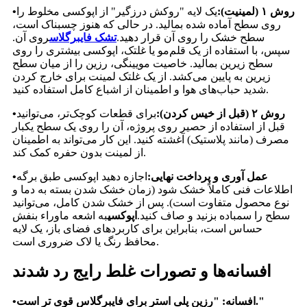
روش ۱ (لمینیت):
یک لایه "روکش درزگیر" از اپوکسی مخلوط را
•
روی سطح آماده شده بمالید. در حالی که هنوز چسبناک است،
سطح خشک را روی آن قرار دهید.
تشک فایبرگلاس
روی آن.
سپس، با استفاده از یک قلم‌مو یا غلتک، اپوکسی بیشتری را روی
سطح زیرین بمالید. خاصیت مویینگی، رزین را از میان سطح
زیرین به پایین می‌کشد. از یک غلتک لمینت برای خارج کردن
شدید حباب‌های هوا و اطمینان از اشباع کامل استفاده کنید.
روش ۲ (قبل از خیس کردن):
برای قطعات کوچک‌تر، می‌توانید
•
قبل از استفاده از حصیر روی پروژه، آن را روی یک سطح یکبار
مصرف (مانند پلاستیک) آغشته کنید. این کار می‌تواند به اطمینان
از لمینت بدون حفره کمک کند.
عمل آوری و پرداخت نهایی:
اجازه دهید اپوکسی طبق برگه
•
اطلاعات فنی کاملاً خشک شود (زمان خشک شدن بسته به دما و
نوع محصول متفاوت است). پس از خشک شدن کامل، می‌توانید
سطح را سمباده بزنید و صاف کنید.
اپوکسی
به اشعه ماوراء بنفش
حساس است، بنابراین برای کاربردهای فضای باز، یک لایه
محافظ رنگ یا لاک ضروری است.
افسانه‌ها و تصورات غلط رایج رد شدند
افسانه: "رزین پلی استر برای فایبرگلاس قوی تر است."
•