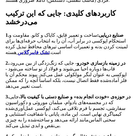
فردی (ماسک تنفسی، دستکش) کاملاً ضروری هستند.
کاربردهای کلیدی: جایی که این ترکیب
می‌درخشد
صنایع دریایی:
ساخت و تعمیر قایق، کایاک و کانو. مقاومت و
1.
استحکام اپوکسی در برابر آب، آن را به انتخاب حرفه‌ای‌ها برای
لمینت کردن بدنه و تعمیرات اساسی تیرهای محافظ تبدیل کرده
است.
تشک فایبرگلاس
هسته
در زمینه بازسازی خودرو
- جایی که زنگ‌زدگی از بین می‌رود،
2.
قاب‌ها دوباره احیا می‌شوند و فولاد از نو ساخته می‌شود -
اپوکسی به عنوان لنگر مولکولی عمل می‌کند. پیوند محکم آن با
فلز آماده‌شده فقط اتصال نیست، بلکه اساساً آنچه را که ممکن
است تغییر می‌دهد.
در حوزه‌ی «خودت انجام بده» و صنایع دستی با کیفیت بالا،
جایی
3.
که در مجسمه‌های بادوام، مبلمان موروثی و دکوراسیون
سفارشی، تجسم با فرم تلاقی می‌کند، اپوکسی عمل‌آوری‌شده
کیمیاگری نهایی است. این ماده، پایانی با شفافیت استثنایی و
سختی الماس‌مانند ارائه می‌دهد و ساخته‌شده را به چیزی
بی‌نقص و ابدی تبدیل می‌کند.