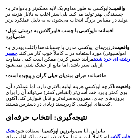
واقعیت:
اپوکسی به طور مداوم یک لایه محکم‌تر و بادوام‌تر با
•
چسبندگی بهتر تولید می‌کند. پلی‌استر اغلب به دلایل هزینه در
تولید در مقیاس بزرگ انتخاب می‌شود، نه به دلیل عملکرد برتر.
افسانه: «اپوکسی با چسب فایبرگلاس به درستی عمل
•
نمی‌آورد.»
واقعیت:
رزین‌های اپوکسی مدرن با چسباننده‌ها (اغلب پودری یا
•
امولسیونی) مورد استفاده در ... کاملاً خوب کار می‌کنند.
حصیر
رشته ای خرد شده
فرآیند خیس کردن ممکن است کمی متفاوت
از پلی‌استر باشد، اما مانع از خشک شدن نمی‌شود.
افسانه: «برای مبتدیان خیلی گران و پیچیده است.»
•
واقعیت:
اگرچه اپوکسی هزینه اولیه بالاتری دارد، اما عملکرد آن،
بوی کمتر و پرداخت آسان‌تر (انقباض کمتر) می‌تواند آن را برای
پروژه‌های جدی، مقرون‌به‌صرفه‌تر و قابل قبول‌تر کند. اکنون
کیت‌های اپوکسی کاربرپسند زیادی در دسترس هستند.
نتیجه‌گیری: انتخاب حرفه‌ای
بنابراین، آیا می‌توان
رزین اپوکسی
با استفاده شود
تشک
فایبرگلاس
بله، کاملاً. این نه تنها امکان‌پذیر است، بلکه اغلب برای