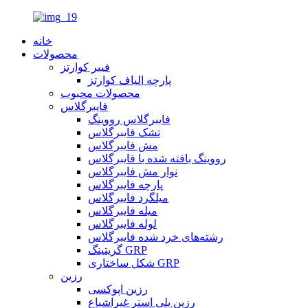
خانه
محصولات
فیبر کوارتز
پارچه الیاف کوارتز
محصولات محبوب
فایبرگلاس
فایبرگلاس رووینگ
تشک فایبرگلاس
مش فایبرگلاس
رووینگ بافته شده با فایبرگلاس
نوار مش فایبرگلاس
پارچه فایبرگلاس
میلگرد فایبرگلاس
میله فایبرگلاس
لوله فایبرگلاس
رشته‌های خرد شده فایبرگلاس
گریتینگ GRP
شکل ساختاری GRP
رزین
رزین اپوکسی
رزین پلی استر غیراشباع