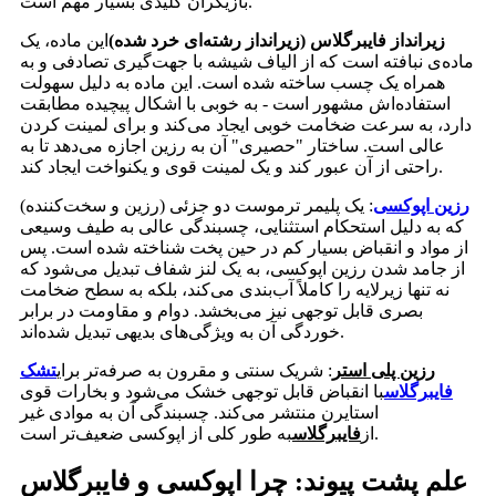
بازیگران کلیدی بسیار مهم است.
زیرانداز فایبرگلاس (زیرانداز رشته‌ای خرد شده)
این ماده، یک
ماده‌ی نبافته است که از الیاف شیشه با جهت‌گیری تصادفی و به
همراه یک چسب ساخته شده است. این ماده به دلیل سهولت
استفاده‌اش مشهور است - به خوبی با اشکال پیچیده مطابقت
دارد، به سرعت ضخامت خوبی ایجاد می‌کند و برای لمینت کردن
عالی است. ساختار "حصیری" آن به رزین اجازه می‌دهد تا به
راحتی از آن عبور کند و یک لمینت قوی و یکنواخت ایجاد کند.
رزین اپوکسی
: یک پلیمر ترموست دو جزئی (رزین و سخت‌کننده)
که به دلیل استحکام استثنایی، چسبندگی عالی به طیف وسیعی
از مواد و انقباض بسیار کم در حین پخت شناخته شده است. پس
از جامد شدن رزین اپوکسی، به یک لنز شفاف تبدیل می‌شود که
نه تنها زیرلایه را کاملاً آب‌بندی می‌کند، بلکه به سطح ضخامت
بصری قابل توجهی نیز می‌بخشد. دوام و مقاومت در برابر
خوردگی آن به ویژگی‌های بدیهی تبدیل شده‌اند.
رزین پلی استر
: شریک سنتی و مقرون به صرفه‌تر برای
تشک
فایبرگلاس
با انقباض قابل توجهی خشک می‌شود و بخارات قوی
استایرن منتشر می‌کند. چسبندگی آن به موادی غیر
به طور کلی از اپوکسی ضعیف‌تر است.
از
فایبرگلاس
علم پشت پیوند: چرا اپوکسی و فایبرگلاس