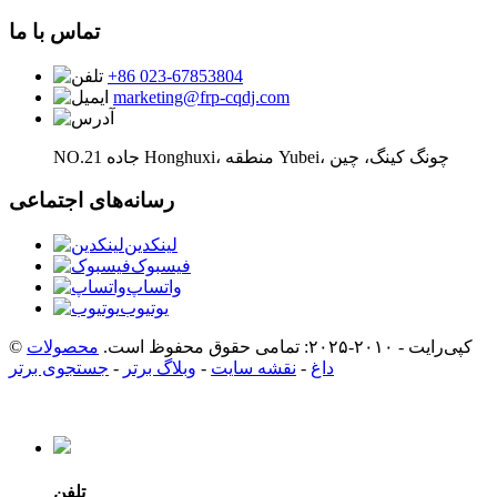
تماس با ما
‎+86 023-67853804‎
marketing@frp-cqdj.com
NO.21 جاده Honghuxi، منطقه Yubei، چونگ کینگ، چین
رسانه‌های اجتماعی
لینکدین
فیسبوک
واتساپ
یوتیوب
© کپی‌رایت - ۲۰۱۰-۲۰۲۵: تمامی حقوق محفوظ است.
محصولات
داغ
-
نقشه سایت
-
وبلاگ برتر
-
جستجوی برتر
تلفن